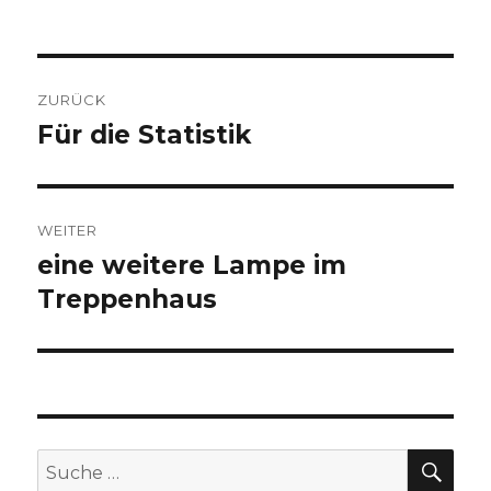
am
Beitragsnavigation
ZURÜCK
Für die Statistik
Vorheriger
Beitrag:
WEITER
eine weitere Lampe im
Nächster
Beitrag:
Treppenhaus
SU
Suche