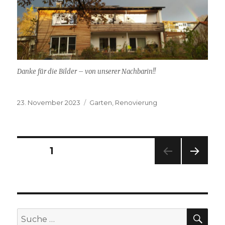
Danke für die Bilder – von unserer Nachbarin!!
Veröffentlicht
Kategorien
23. November 2023
Garten
,
Renovierung
am
Beitragsnavigation
SEITE
1
NÄC
HSTE
SEIT
E
SU
Suche