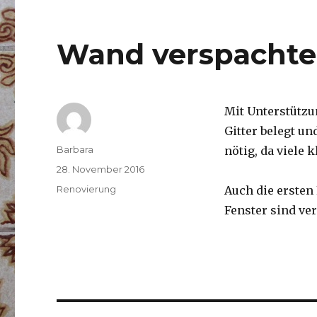
Wand verspachtel
Mit Unterstützu
Gitter belegt un
Autor
Barbara
nötig, da viele 
Veröffentlicht
28. November 2016
am
Kategorien
Renovierung
Auch die ersten
Fenster sind ver
Beitragsnavigation