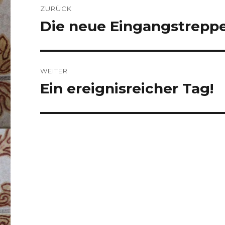
ZURÜCK
Die neue Eingangstrepp
Vorheriger
Beitrag:
WEITER
Ein ereignisreicher Tag!
Nächster
Beitrag: